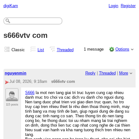
digiKam
Login
Register
s666vtv com
1 message
Options
Classic
List
Threaded
nguyenmin
Reply
|
Threaded
|
More
Jul 08, 2026; 9:18am
s666vtv com
S666
la mot nen tang giai tri truc tuyen cung cap nhieu
danh muc tro choi va cac dich vu danh cho nguoi dung.
Nen tang duoc phat trien voi giao dien truc quan, ho tro
115 posts
truy cap tren nhieu thiet bi nhu dien thoai thong minh, may
tinh bang va may tinh de ban, giup nguoi dung de dang su
dung cac tinh nang co san. Theo thong tin do nen tang
cong bo, he thong duoc toi uu nham mang lai trai nghiem
on dinh, dong thoi lien tuc cap nhat cong nghe de cai thien
hieu suat van hanh va kha nang tuong thich tren nhieu nen
tang.