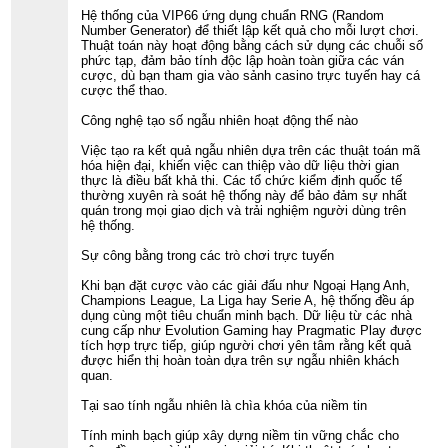
Hệ thống của VIP66 ứng dụng chuẩn RNG (Random
Number Generator) để thiết lập kết quả cho mỗi lượt chơi.
Thuật toán này hoạt động bằng cách sử dụng các chuỗi số
phức tạp, đảm bảo tính độc lập hoàn toàn giữa các ván
cược, dù bạn tham gia vào sảnh casino trực tuyến hay cá
cược thể thao.
Công nghệ tạo số ngẫu nhiên hoạt động thế nào
Việc tạo ra kết quả ngẫu nhiên dựa trên các thuật toán mã
hóa hiện đại, khiến việc can thiệp vào dữ liệu thời gian
thực là điều bất khả thi. Các tổ chức kiểm định quốc tế
thường xuyên rà soát hệ thống này để bảo đảm sự nhất
quán trong mọi giao dịch và trải nghiệm người dùng trên
hệ thống.
Sự công bằng trong các trò chơi trực tuyến
Khi bạn đặt cược vào các giải đấu như Ngoại Hạng Anh,
Champions League, La Liga hay Serie A, hệ thống đều áp
dụng cùng một tiêu chuẩn minh bạch. Dữ liệu từ các nhà
cung cấp như Evolution Gaming hay Pragmatic Play được
tích hợp trực tiếp, giúp người chơi yên tâm rằng kết quả
được hiển thị hoàn toàn dựa trên sự ngẫu nhiên khách
quan.
Tại sao tính ngẫu nhiên là chìa khóa của niềm tin
Tính minh bạch giúp xây dựng niềm tin vững chắc cho